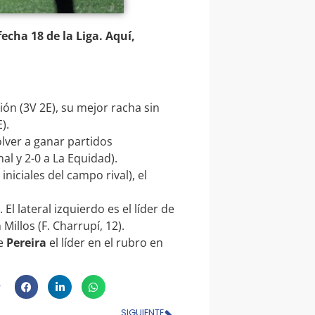
fecha 18 de la Liga. Aquí,
ión (3V 2E), su mejor racha sin
).
olver a ganar partidos
al y 2-0 a La Equidad).
iniciales del campo rival), el
El lateral izquierdo es el líder de
illos (F. Charrupí, 12).
e
Pereira
el líder en el rubro en
SIGUIENTE