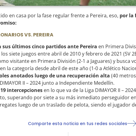
ido en casa por la fase regular frente a Pereira, eso,
por la 
romiso:
ONARIOS VS. PEREIRA
n sus últimos cinco partidos ante Pereira
en Primera Divis
 los siete juegos entre abril de 2010 y febrero de 2021 (5V 2E
como visitante en Primera División (2-1 a Jaguares) y busca v
n la categoría desde abril de este año (1-0 a Atlético Nacion
goles anotados luego de una recuperación alta
(40 metros 
a DIMAYOR II – 2024 junto a Independiente Medellín.
19 intercepciones
en lo que va de la Liga DIMAYOR II – 2024. 
o, superando por siete a su más inmediato perseguidor en M
regates luego de un traslado de pelota, siendo el jugador d
Comparte esta noticia en tus redes sociales