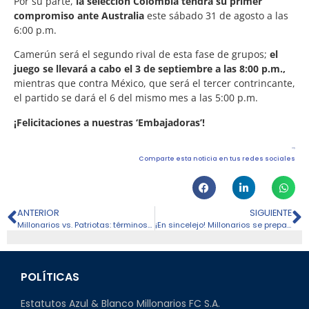
Por su parte,
la selección Colombia tendrá su primer
compromiso ante Australia
este sábado 31 de agosto a las
6:00 p.m.
Camerún será el segundo rival de esta fase de grupos;
el
juego se llevará a cabo el 3 de septiembre a las 8:00 p.m.,
mientras que contra México, que será el tercer contrincante,
el partido se dará el 6 del mismo mes a las 5:00 p.m.
¡Felicitaciones a nuestras ‘Embajadoras’!
Comparte esta noticia en tus redes sociales
ANTERIOR
SIGUIENTE
Millonarios vs. Patriotas: términos y condiciones boletería
¡En sincelejo! Millonarios se prepara para enfrentar a Águilas Doradas
POLÍTICAS
Estatutos Azul & Blanco Millonarios FC S.A.