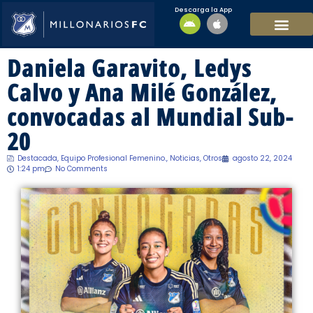
Descarga la App
EQUIPO MASCULI
EQUIPO FEMENINO
MFC SOSTENIBL
Daniela Garavito, Ledys
Calvo y Ana Milé González,
convocadas al Mundial Sub-
20
Destacada
,
Equipo Profesional Femenino.
,
Noticias
,
Otros
agosto 22, 2024
1:24 pm
No Comments