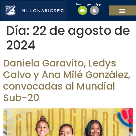
Descarga la App
EQUIPO MASCULI
EQUIPO FEMENINO
MFC SOSTENIBL
Día:
22 de agosto de
2024
Daniela Garavito, Ledys
Calvo y Ana Milé González,
convocadas al Mundial
Sub-20