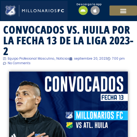
Descarga la App
EQUIPO MASCULI
EQUIPO FEMENINO
MFC SOSTENIBL
CONVOCADOS VS. HUILA POR
LA FECHA 13 DE LA LIGA 2023-
2
Equipo Profesional Masculino.
,
Noticias
septiembre 20, 2023
7:00 pm
No Comments