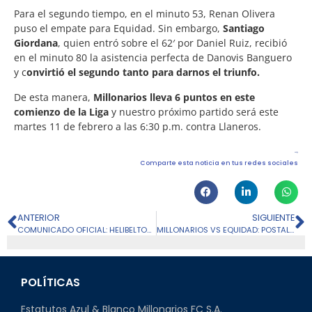
Para el segundo tiempo, en el minuto 53, Renan Olivera
puso el empate para Equidad. Sin embargo,
Santiago
Giordana
, quien entró sobre el 62′ por Daniel Ruiz, recibió
en el minuto 80 la asistencia perfecta de Danovis Banguero
y c
onvirtió el segundo tanto para darnos el triunfo.
De esta manera,
Millonarios lleva 6 puntos en este
comienzo de la Liga
y nuestro próximo partido será este
martes 11 de febrero a las 6:30 p.m. contra Llaneros.
Comparte esta noticia en tus redes sociales
ANTERIOR
SIGUIENTE
COMUNICADO OFICIAL: HELIBELTON PALACIOS
MILLONARIOS VS EQUIDAD: POSTALES DEL PRIMER TRIUNFO EN CASA
POLÍTICAS
Estatutos Azul & Blanco Millonarios FC S.A.