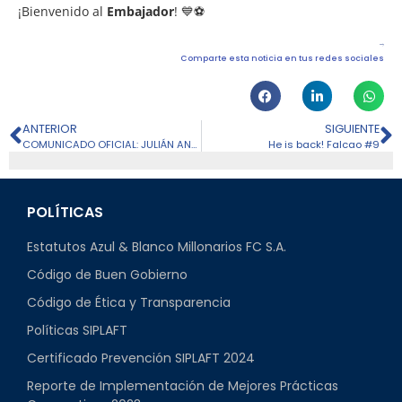
¡Bienvenido al
Embajador
! 💙⚽
Comparte esta noticia en tus redes sociales
ANTERIOR
SIGUIENTE
COMUNICADO OFICIAL: JULIÁN ANGULO
He is back! Falcao #9
POLÍTICAS
Estatutos Azul & Blanco Millonarios FC S.A.
Código de Buen Gobierno
Código de Ética y Transparencia
Políticas SIPLAFT
Certificado Prevención SIPLAFT 2024
Reporte de Implementación de Mejores Prácticas