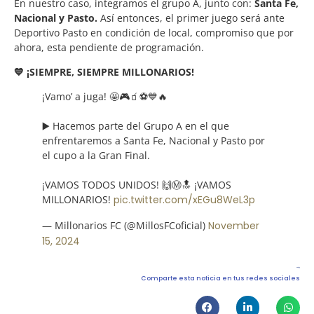
En nuestro caso, integramos el grupo A, junto con:
Santa Fe,
Nacional y Pasto.
Así entonces, el primer juego será ante
Deportivo Pasto en condición de local, compromiso que por
ahora, esta pendiente de programación.
💙 ¡SIEMPRE, SIEMPRE MILLONARIOS!
¡Vamo’ a juga! 🤩🎮🧃⚽️💙🔥
▶️ Hacemos parte del Grupo A en el que
enfrentaremos a Santa Fe, Nacional y Pasto por
el cupo a la Gran Final.
¡VAMOS TODOS UNIDOS! 🙌Ⓜ️🔝 ¡VAMOS
MILLONARIOS!
pic.twitter.com/xEGu8WeL3p
— Millonarios FC (@MillosFCoficial)
November
15, 2024
Comparte esta noticia en tus redes sociales