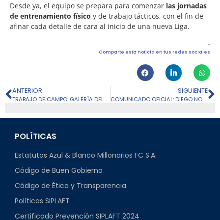
Desde ya, el equipo se prepara para comenzar
las jornadas
de entrenamiento físico
y de trabajo tácticos, con el fin de
afinar cada detalle de cara al inicio de una nueva Liga.
Comparte esta noticia en tus redes sociales
ANTERIOR
SIGUIENTE
TRABAJO DE CAMPO: GALERÍA DEL INICIÓ DEL 2025-II
COMUNICADO OFICIAL: DIEGO NOVOA
POLÍTICAS
Estatutos Azul & Blanco Millonarios FC S.A.
Código de Buen Gobierno
Código de Ética y Transparencia
Políticas SIPLAFT
Certificado Prevención SIPLAFT 2024