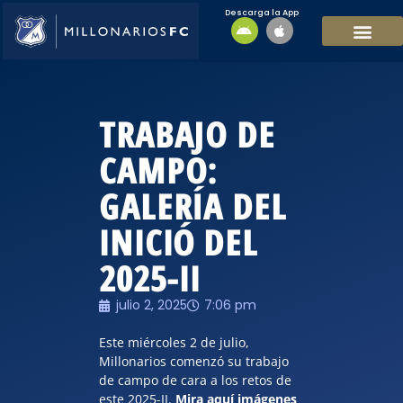
Descarga la App
EQUIPO MASCULI
EQUIPO FEMENINO
MFC SOSTENIBL
TRABAJO DE
CAMPO:
GALERÍA DEL
INICIÓ DEL
2025-II
julio 2, 2025
7:06 pm
Este miércoles 2 de julio,
Millonarios comenzó su trabajo
de campo de cara a los retos de
este 2025-II.
Mira aquí imágenes