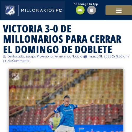
Descarga la App
EQUIPO MASCULI
EQUIPO FEMENINO
MFC SOSTENIBL
VICTORIA 3-0 DE
MILLONARIOS PARA CERRAR
EL DOMINGO DE DOBLETE
Destacada
,
Equipo Profesional Femenino.
,
Noticias
marzo 31, 2025
9:53 am
No Comments