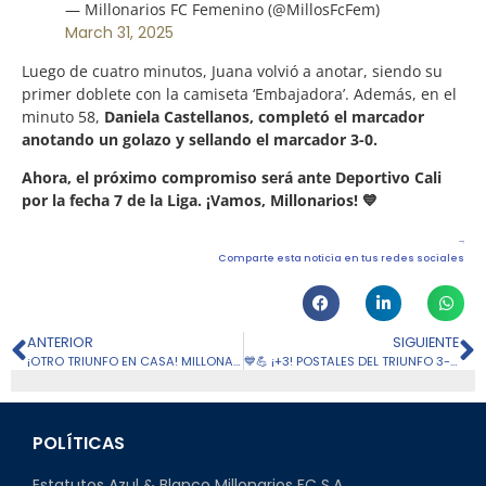
— Millonarios FC Femenino (@MillosFcFem)
March 31, 2025
Luego de cuatro minutos, Juana volvió a anotar, siendo su
primer doblete con la camiseta ‘Embajadora’. Además, en el
minuto 58,
Daniela Castellanos, completó el marcador
anotando un golazo y sellando el marcador 3-0.
Ahora, el próximo compromiso será ante Deportivo Cali
por la fecha 7 de la Liga. ¡Vamos, Millonarios! 💙
Comparte esta noticia en tus redes sociales
ANTERIOR
SIGUIENTE
¡OTRO TRIUNFO EN CASA! MILLONARIOS 2-0 ALIANZA
💙💪 ¡+3! POSTALES DEL TRIUNFO 3-0 DE MILLONARIOS ANTE FORTALEZA
POLÍTICAS
Estatutos Azul & Blanco Millonarios FC S.A.