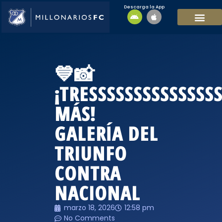
Descarga la App
EQUIPO MASCULI
EQUIPO FEMENINO
MFC SOSTENIBL
💙📸
¡TRESSSSSSSSSSSSSS
MÁS!
GALERÍA DEL
TRIUNFO
CONTRA
NACIONAL
marzo 18, 2026
12:58 pm
No Comments