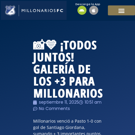
Descarga la App
EQUIPO MASCULI
EQUIPO FEMENINO
MFC SOSTENIBL
📸💙 ¡TODOS
JUNTOS!
GALERÍA DE
LOS +3 PARA
MILLONARIOS
septiembre 11, 2025
10:51 am
No Comments
Millonarios venció a Pasto 1-0 con
gol de Santiago Giordana,
sumando + 3 importantes puntos.