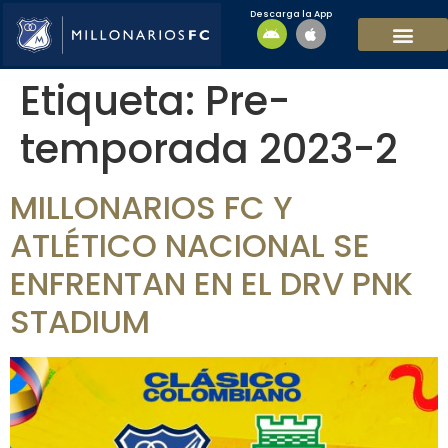
Descarga la App
EQUIPO MASCULI
EQUIPO FEMENINO
MFC SOSTENIBL
Etiqueta:
Pre-
temporada 2023-2
MILLONARIOS FC Y
ATLÉTICO NACIONAL SE
ENFRENTAN EN EL DRV PNK
STADIUM