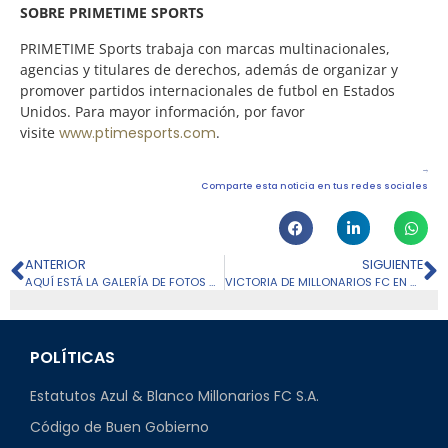
SOBRE PRIMETIME SPORTS
PRIMETIME Sports trabaja con marcas multinacionales,
agencias y titulares de derechos, además de organizar y
promover partidos internacionales de futbol en Estados
Unidos. Para mayor información, por favor
visite
www.ptimesports.com
.
Comparte esta noticia en tus redes sociales
ANTERIOR
SIGUIENTE
AQUÍ ESTÁ LA GALERÍA DE FOTOS DEL DEBUT EN CUADRANGULARES FINALES
VICTORIA DE MILLONARIOS FC EN SUDAMERICANA Y LOS AZULES SE MANTIENEN DE LÍDERES EN EL GRUPO F
POLÍTICAS
Estatutos Azul & Blanco Millonarios FC S.A.
Código de Buen Gobierno