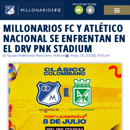
Descarga la App
EQUIPO MASCULI
EQUIPO FEMENINO
MFC SOSTENIBL
MILLONARIOS FC Y ATLÉTICO
NACIONAL SE ENFRENTAN EN
EL DRV PNK STADIUM
Equipo Profesional Masculino.
,
Noticias
mayo 24, 2023
9:59 am