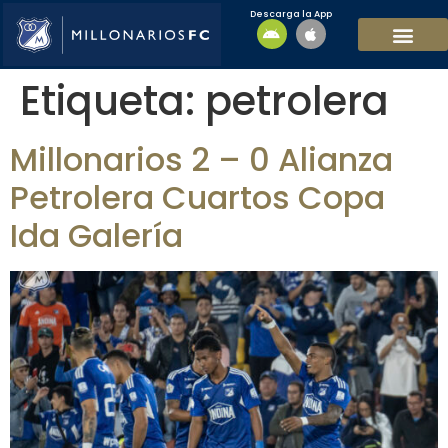
Descarga la App
EQUIPO MASCULI
EQUIPO FEMENINO
MFC SOSTENIBL
Etiqueta:
petrolera
Millonarios 2 – 0 Alianza
Petrolera Cuartos Copa
Ida Galería