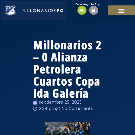
Descarga la App
EQUIPO MASCULI
EQUIPO FEMENINO
MFC SOSTENIBL
Millonarios 2
– 0 Alianza
Petrolera
Cuartos Copa
Ida Galería
septiembre 29, 2023
2:34 pm
No Comments