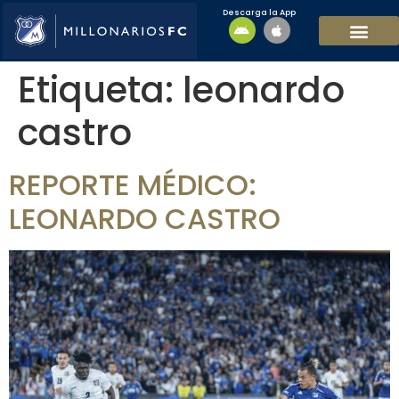
Descarga la App
EQUIPO MASCULI
EQUIPO FEMENINO
MFC SOSTENIBL
Etiqueta:
leonardo
castro
REPORTE MÉDICO:
LEONARDO CASTRO