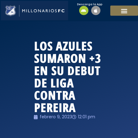
Descarga la App
EQUIPO MASCULI
EQUIPO FEMENINO
MFC SOSTENIBL
LOS AZULES
SUMARON +3
EN SU DEBUT
DE LIGA
CONTRA
PEREIRA
febrero 9, 2023
12:01 pm