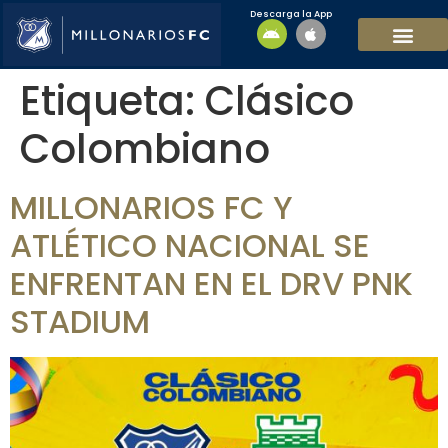
Descarga la App
EQUIPO MASCULI
EQUIPO FEMENINO
MFC SOSTENIBL
Etiqueta:
Clásico
Colombiano
MILLONARIOS FC Y
ATLÉTICO NACIONAL SE
ENFRENTAN EN EL DRV PNK
STADIUM