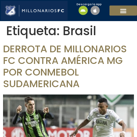
Descarga la App
EQUIPO MASCULI
EQUIPO FEMENINO
MFC SOSTENIBL
Etiqueta:
Brasil
DERROTA DE MILLONARIOS
FC CONTRA AMÉRICA MG
POR CONMEBOL
SUDAMERICANA