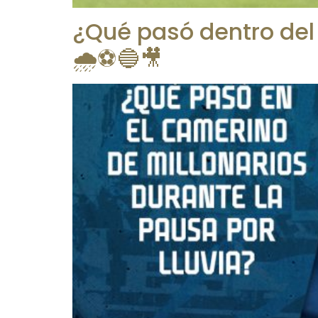
¿Qué pasó dentro del 
🌧️⚽️🔵🎥