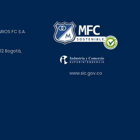
L
RIOS FC S.A.
02 Bogotá,
www.sic.gov.co