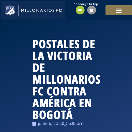
Descarga la App
EQUIPO MASCULI
EQUIPO FEMENINO
MFC SOSTENIBL
POSTALES DE
LA VICTORIA
DE
MILLONARIOS
FC CONTRA
AMÉRICA EN
BOGOTÁ
junio 5, 2023
5:15 pm