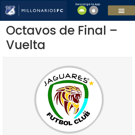
Descarga la App
EQUIPO MASCULI
EQUIPO FEMENINO
MFC SOSTENIBL
Octavos de Final –
Vuelta