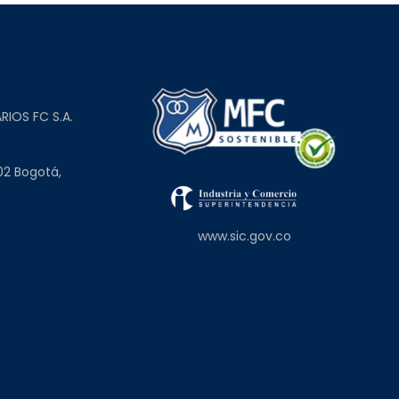
L
RIOS FC S.A.
02 Bogotá,
www.sic.gov.co