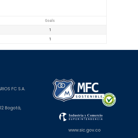
Goals
1
1
L
RIOS FC S.A.
02 Bogotá,
www.sic.gov.co