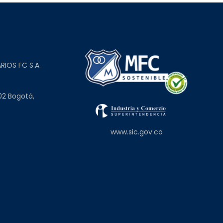
L
RIOS FC S.A.
02 Bogotá,
www.sic.gov.co