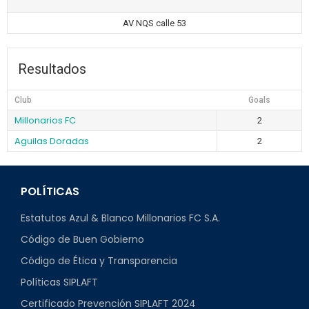
AV NQS calle 53
Resultados
Club
Goals
Millonarios FC
2
Aguilas Doradas
2
POLÍTICAS
Estatutos Azul & Blanco Millonarios FC S.A.
Código de Buen Gobierno
Código de Ética y Transparencia
Políticas SIPLAFT
Certificado Prevención SIPLAFT 2024