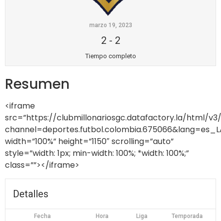
marzo 19, 2023
2
-
2
Tiempo completo
Resumen
<iframe
src=”https://clubmillonariosgc.datafactory.la/html/v
channel=deportes.futbol.colombia.675066&lang=es
width=”100%” height=”1150″ scrolling=”auto”
style=”width: 1px; min-width: 100%; *width: 100%;”
class=””></iframe>
Detalles
Fecha
Hora
Liga
Temporada