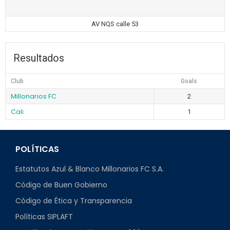
AV NQS calle 53
Resultados
Club
Goals
Millonarios FC
2
Cali
1
POLÍTICAS
Estatutos Azul & Blanco Millonarios FC S.A.
Código de Buen Gobierno
Código de Ética y Transparencia
Políticas SIPLAFT