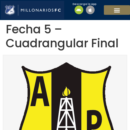
Descarga la App
EQUIPO MASCULI
EQUIPO FEMENINO
MFC SOSTENIBL
Fecha 5 –
Cuadrangular Final