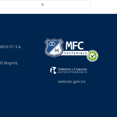
0
L
RIOS FC S.A.
02 Bogotá,
www.sic.gov.co