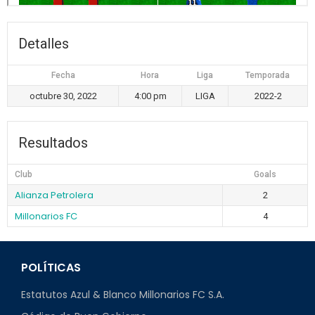
Detalles
Fecha
Hora
Liga
Temporada
octubre 30, 2022
4:00 pm
LIGA
2022-2
Resultados
Club
Goals
Alianza Petrolera
2
Millonarios FC
4
POLÍTICAS
Estatutos Azul & Blanco Millonarios FC S.A.