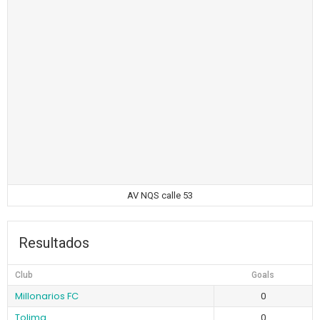
AV NQS calle 53
Resultados
Club
Goals
Millonarios FC
0
Tolima
0