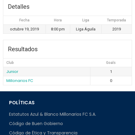
Detalles
Fecha
Hora
Liga
Temporada
octubre 19, 2019
8:00 pm
Liga Águila
2019
Resultados
Club
Goals
Junior
1
Millonarios FC
0
POLÍTICAS
Estatutos Azul & Blanco Millonarios FC S.A.
Código de Buen Gobierno
Código de Ética y Transparencia