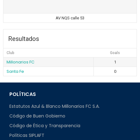
AV NQS calle 53
Resultados
Club
Goals
Millonarios FC
1
Santa Fe
0
POLÍTICAS
Estatutos Azul & Blanco Millonarios FC S.A.
Código de Buen Gobierno
Código de Ética y Transparencia
Políticas SIPLAFT