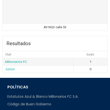
AV NQS calle 53
Resultados
Club
Goals
Millonarios FC
1
Junior
0
POLÍTICAS
Estatutos Azul & Blanco Millonarios FC S.A.
Código de Buen Gobierno