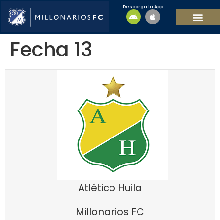
Descarga la App
EQUIPO MASCULI
EQUIPO FEMENINO
MFC SOSTENIBL
Fecha 13
Atlético Huila
Millonarios FC