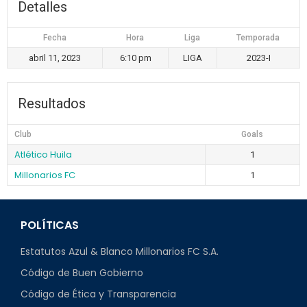
Detalles
Fecha
Hora
Liga
Temporada
abril 11, 2023
6:10 pm
LIGA
2023-I
Resultados
Club
Goals
Atlético Huila
1
Millonarios FC
1
POLÍTICAS
Estatutos Azul & Blanco Millonarios FC S.A.
Código de Buen Gobierno
Código de Ética y Transparencia