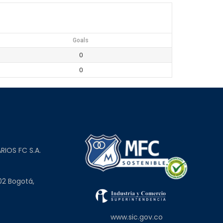
Goals
0
0
L
RIOS FC S.A.
02 Bogotá,
www.sic.gov.co