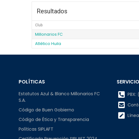
Resultados
Club
Millonarios FC
Atlético Huila
POLÍTICAS
SERVICIO
Estatutos Azul & Blanco Millonarios FC
PBX: (
S.A.
Cont
Código de Buen Gobierno
Línea
Código de Ética y Transparencia
Políticas SIPLAFT
Certificado Prevención SIPLAFT 2024