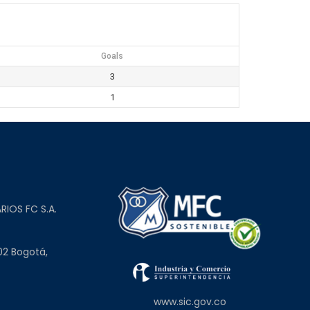
Goals
3
1
L
RIOS FC S.A.
02 Bogotá,
www.sic.gov.co