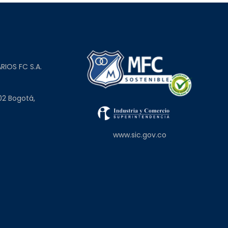
L
RIOS FC S.A.
02 Bogotá,
www.sic.gov.co