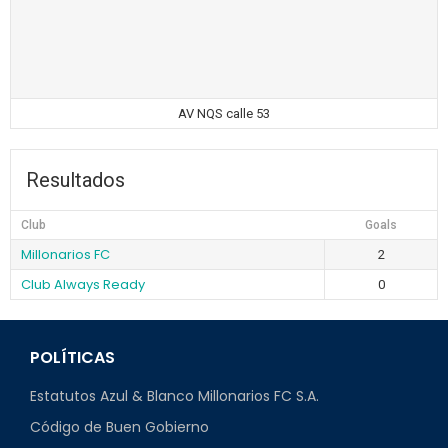
AV NQS calle 53
Resultados
Club
Goals
Millonarios FC
2
Club Always Ready
0
POLÍTICAS
Estatutos Azul & Blanco Millonarios FC S.A.
Código de Buen Gobierno