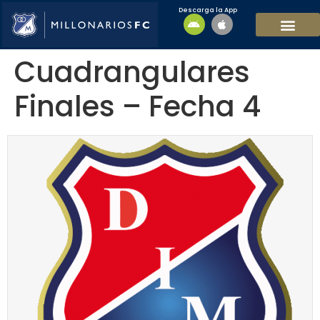
Descarga la App
EQUIPO MASCULI
EQUIPO FEMENINO
MFC SOSTENIBL
Cuadrangulares
Finales – Fecha 4