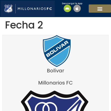
Descarga la App
EQUIPO MASCULI
EQUIPO FEMENINO
MFC SOSTENIBL
Fecha 2
Bolívar
Millonarios FC