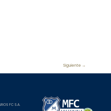
Siguiente
→
L
RIOS FC S.A.