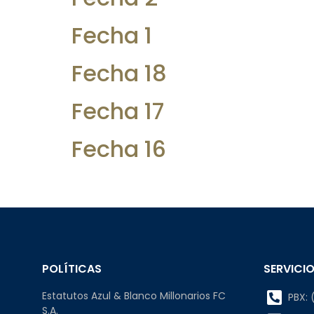
Fecha 1
Fecha 18
Fecha 17
Fecha 16
POLÍTICAS
SERVICIO
Estatutos Azul & Blanco Millonarios FC
PBX: (
S.A.