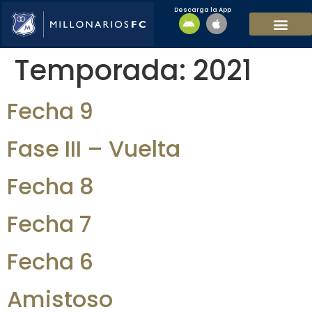
Descarga la App
EQUIPO MASCULI
EQUIPO FEMENINO
MFC SOSTENIBL
Temporada:
2021
Fecha 9
Fase III – Vuelta
Fecha 8
Fecha 7
Fecha 6
Amistoso