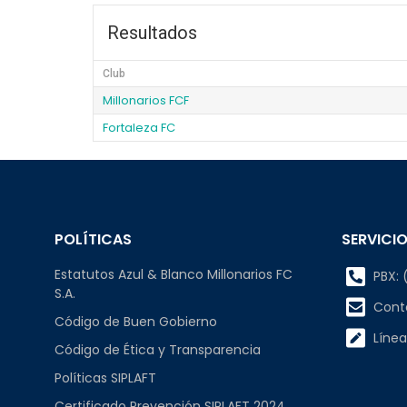
Resultados
Club
Millonarios FCF
Fortaleza FC
POLÍTICAS
SERVICIO
Estatutos Azul & Blanco Millonarios FC
PBX: (
S.A.
Cont
Código de Buen Gobierno
Línea
Código de Ética y Transparencia
Políticas SIPLAFT
Certificado Prevención SIPLAFT 2024