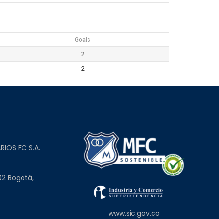
Goals
2
2
L
RIOS FC S.A.
02 Bogotá,
www.sic.gov.co