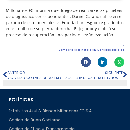
Millonarios FC informa que, luego de realizarse las pruebas
de diagnóstico correspondientes, Daniel Cataño sufrió en el
partido de este miércoles vs Equidad un esguince grado dos
en el tobillo de su pierna derecha. El jugador ya inició su
proceso de recuperación. Incapacidad según evolución.
Comparte esta noticia en tus redes sociales
ANTERIOR
SIGUIENTE
VICTORIA Y GOLEADA DE LAS EMBAJADORAS CONTRA TOLIMA EN LA LIGA FEMENINA
AQUÍ ESTÁ LA GALERÍA DE FOTOS DEL DEBUT EN CUADRANGULARES FINALES
POLÍTICAS
Estatutos Azul & Blanco Millonarios FC S.A.
Código de Buen Gobierno
Código de Ética y Transparencia