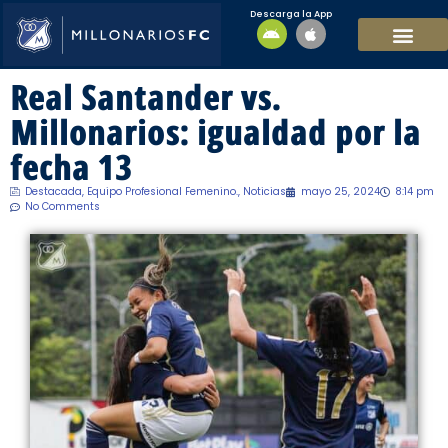
Descarga la App
EQUIPO MASCULI
EQUIPO FEMENINO
MFC SOSTENIBL
Real Santander vs.
Millonarios: igualdad por la
fecha 13
Destacada
,
Equipo Profesional Femenino.
,
Noticias
mayo 25, 2024
8:14 pm
No Comments