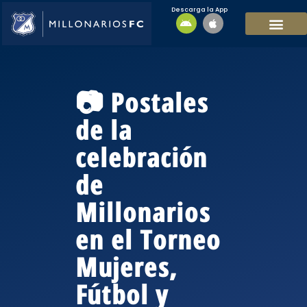
Descarga la App
EQUIPO MASCULI
EQUIPO FEMENINO
MFC SOSTENIBL
📷 Postales
de la
celebración
de
Millonarios
en el Torneo
Mujeres,
Fútbol y