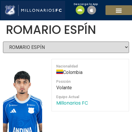
Descarga la App
EQUIPO MASCULI
EQUIPO FEMENINO
MFC SOSTENIBL
ROMARIO ESPÍN
Nacionalidad
Colombia
Posición
Volante
Equipo Actual
Millonarios FC