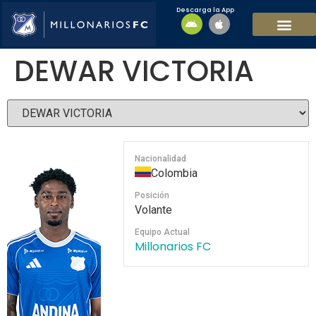
Descarga la App
EQUIPO MASCULI
EQUIPO FEMENINO
MFC SOSTENIBL
DEWAR VICTORIA
Nacionalidad
Colombia
Posición
Volante
Equipo Actual
Millonarios FC